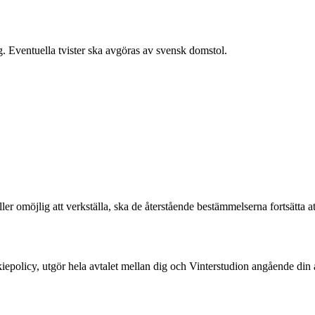
g. Eventuella tvister ska avgöras av svensk domstol.
omöjlig att verkställa, ska de återstående bestämmelserna fortsätta att 
kiepolicy, utgör hela avtalet mellan dig och Vinterstudion angående di