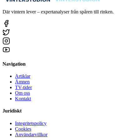
Där vintern lever – expertanalyser från spåren till rinken.
Navigation
Artiklar
Ämnen
TV-tider
Om oss
Kontakt
Juridiskt
Integritetspolicy
Cookies
Användarvillkor