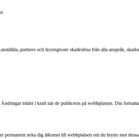
ta
a anställda, partners och licensgivare skadeslösa från alla anspråk, skad
r. Ändringar träder i kraft när de publiceras på webbplatsen. Din fortsa
t eller permanent neka dig åtkomst till webbplatsen om du bryter mot dess